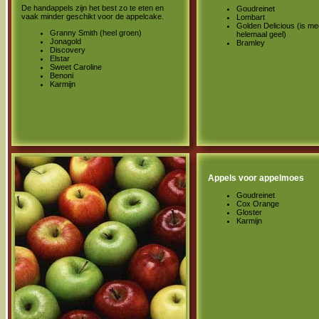
De handappels zijn het best zo te eten en
Goudreinet
vaak minder geschikt voor de appelcake.
Lombart
Golden Delicious (is me
Granny Smith (heel groen)
helemaal geel)
Jonagold
Bramley
Discovery
Elstar
Sweet Caroline
Benoni
Karmijn
Appels voor appelmoes
Goudreinet
Cox Orange
Gloster
Karmijn