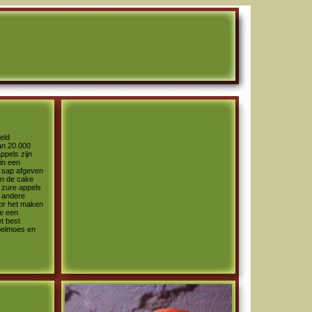
eld
an 20.000
appels zijn
in een
l sap afgeven
an de cake
zure appels
k andere
oor het maken
je een
t best
ppelmoes en