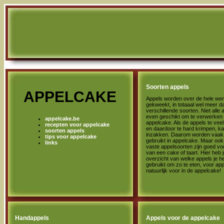
Soorten appels
APPELCAKE
Appels worden over de hele wer
gekweekt, in totaaal wel meer d
verschillende soorten. Niet alle 
even geschikt om te verwerken 
appelcake.be
appelcake. Als de appels te vee
recepten voor appelcake
en daardoor te hard krimpen, k
soorten appels
inzakken. Daarom worden vaak 
tips voor appelcake
gebruikt in appelcake. Maar oo
links
vaste appelsoorten zijn goed v
van een cake of taart. Hier heb 
overzicht van welke appels je he
gebruikt om zo te eten, voor a
natuurlijk voor in de appelcake!
Handappels
Appels voor de appelcake